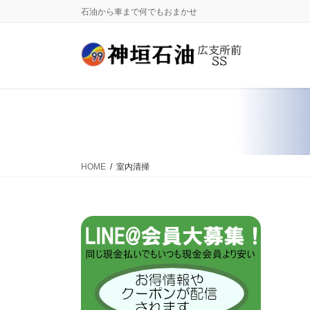
コ
ナ
石油から車まで何でもおまかせ
ン
ビ
テ
ゲ
ン
ー
ツ
シ
に
ョ
移
ン
動
に
移
動
HOME
室内清掃